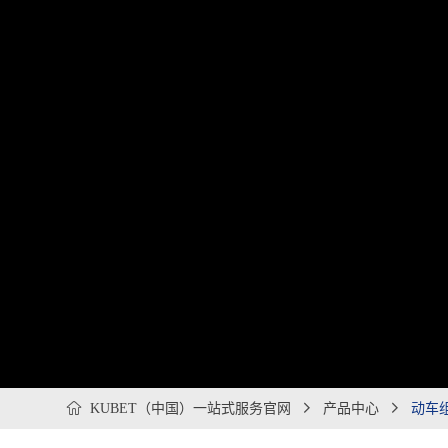

KUBET（中国）一站式服务官网

产品中心

动车