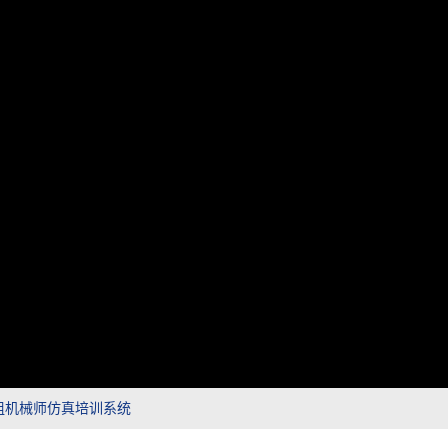
组机械师仿真培训系统