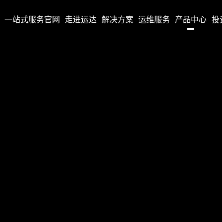
国）一站式服务官网
走进运达
解决方案
运维服务
产品中心
投