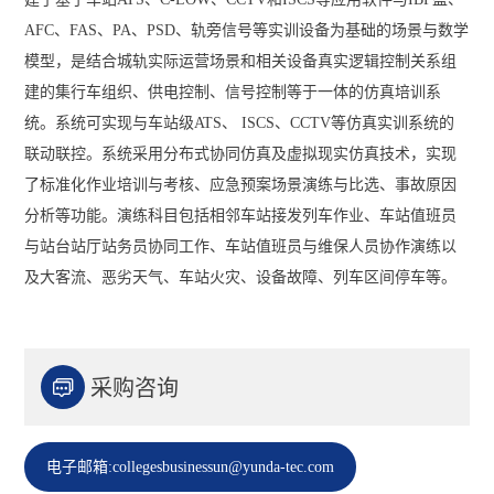
AFC、FAS、PA、PSD、轨旁信号等实训设备为基础的场景与数学
模型，是结合城轨实际运营场景和相关设备真实逻辑控制关系组
建的集行车组织、供电控制、信号控制等于一体的仿真培训系
统。系统可实现与车站级ATS、 ISCS、CCTV等仿真实训系统的
联动联控。系统采用分布式协同仿真及虚拟现实仿真技术，实现
了标准化作业培训与考核、应急预案场景演练与比选、事故原因
分析等功能。演练科目包括相邻车站接发列车作业、车站值班员
与站台站厅站务员协同工作、车站值班员与维保人员协作演练以
及大客流、恶劣天气、车站火灾、设备故障、列车区间停车等。

采购咨询
电子邮箱:collegesbusinessun@yunda-tec.com