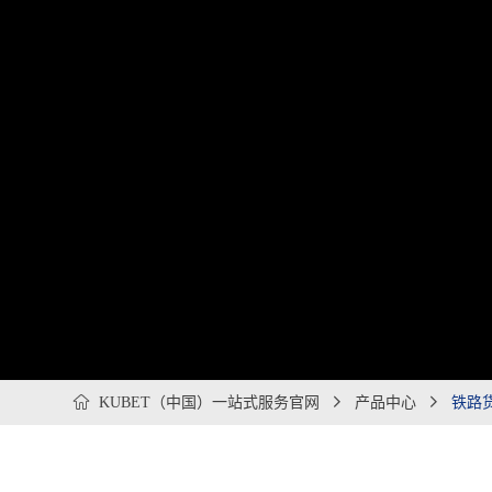

KUBET（中国）一站式服务官网

产品中心

铁路