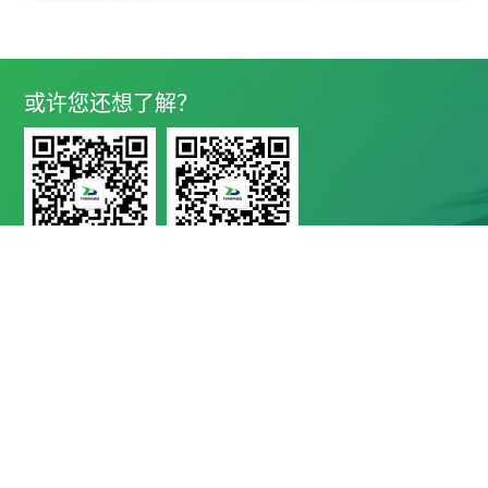
或许您还想了解？
KUBET官网公众号
运达技术服务公众号

地址 Address
四川省成都市高新区西部园区康强四路99号

电话 Telephone
028-8283 9999（联系电话）
028-8283 9998（质量投诉）
028-8289 1080（售后服务电话）