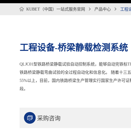

KUBET（中国）一站式服务官网

产品中心

工程
工程设备-桥梁静载检测系统
QLJC01型铁路桥梁静载试验自动控制系统，能够自动完铁标
铁路桥梁静载弯曲试验的全过程自动化和信息化。 随着十三
55%以上，目前，国内铁路桥梁生产管理实行国家生产许可证制
段。

采购咨询