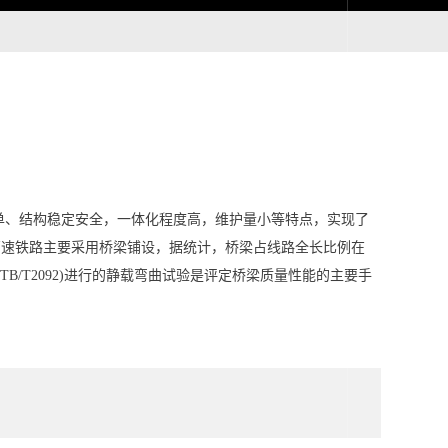
作简单、结构稳定安全，一体化程度高，维护量小等特点，实现了
高速铁路主要采用桥梁铺设，据统计，桥梁占线路全长比例在
/T2092)进行的静载弯曲试验是评定桥梁质量性能的主要手