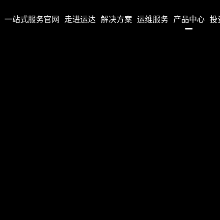
国）一站式服务官网
走进运达
解决方案
运维服务
产品中心
投