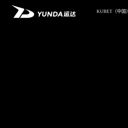
KUBET（中