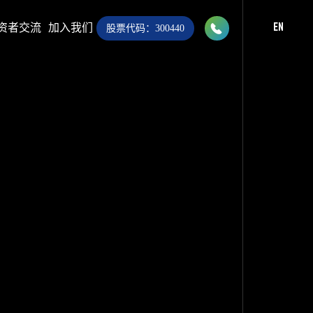

资者交流
加入我们
EN
股票代码：300440
028-8283 9999