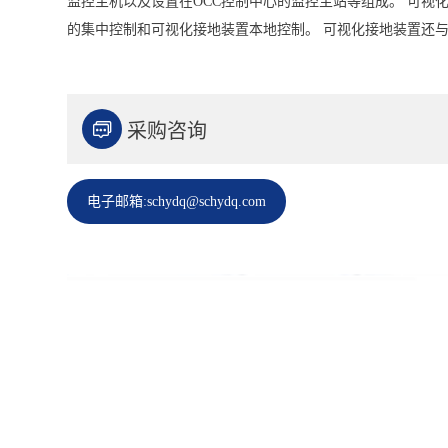
监控主机以及设置在OCC控制中心的监控主站等组成。 可视
的集中控制和可视化接地装置本地控制。 可视化接地装置还

采购咨询
电子邮箱:schydq@schydq.com