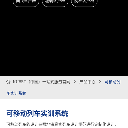
国铁客户群
城轨客户群
院校客户群

KUBET（中国）一站式服务官网

产品中心

可移动列
车实训系统
可移动列车实训系统
可移动列车的设计参照地铁真实列车设计规范进行定制化设计，