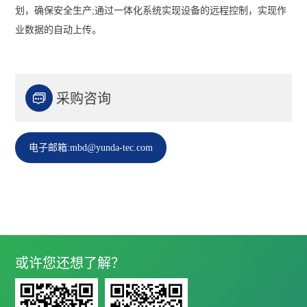
划，确保安全生产;通过一体化系统实现设备的远程控制，实现作
业数据的自动上传。

采购咨询
电子邮箱:mbd@yunda-tec.com
或许您还想了解？