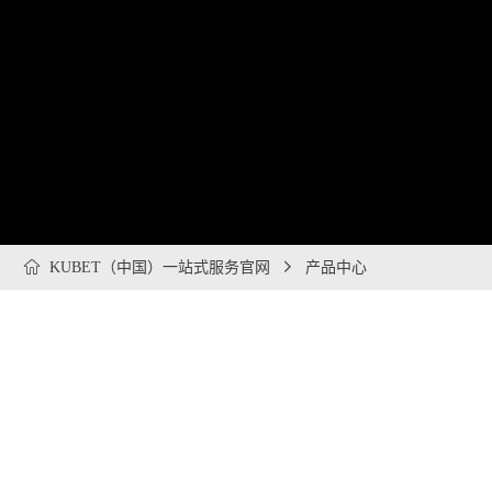

KUBET（中国）一站式服务官网

产品中心